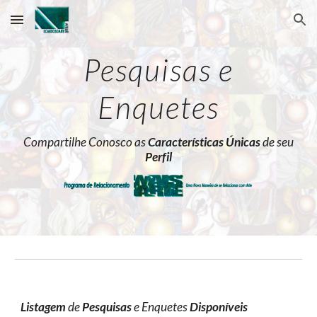
Skip to main content
Skip to navigation
Pesquisas e
Enquetes
Compartilhe
Conosco as
Características Únicas
d
e seu
Perfil
Listagem
de
Pesquisas
e Enquetes
Disponíveis