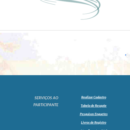
Realizar Cadastro
SERVIÇOS AO
PARTICIPANTE
Tabela de Resgate
Pesquisas Enquetes
Livros de Registro