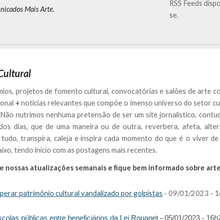
RSS Feeds dispo
icados Mais Arte.
se.
Cultural
êmios, projetos de fomento cultural, convocatórias e salões de arte
ional
+
notícias relevantes que compõe o imenso universo do setor cul
.. Não nutrimos nenhuma pretensão de ser um site jornalístico, contu
os dias, que de uma maneira ou de outra, reverbera, afeta, altera, 
 tudo, transpira, caleja e inspira cada momento do que é o viver de 
ixo, tendo início com as postagens mais recentes.
nossas atualizações semanais e fique bem informado sobre arte
erar patrimônio cultural vandalizado por golpistas
- 09/01/2023 - 
escolas públicas entre beneficiários da Lei Rouanet
-
05/01/2023 - 16