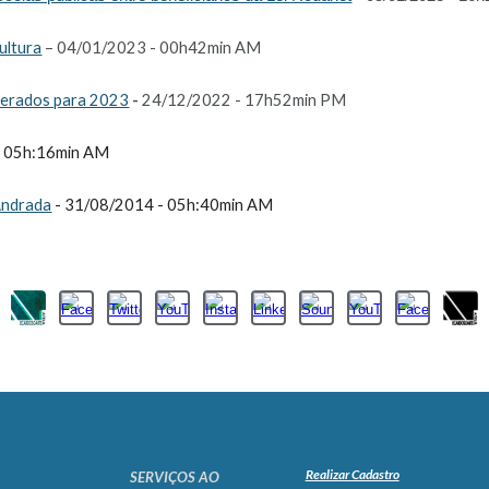
ultura
– 04/01/2023 - 00h42min AM
iberados para 2023
-
24/12/2022 - 17h52min PM
 05h:16
min
AM
 Andrada
-
31/08/
2014 - 05h:40
min
AM
Realizar Cadastro
SERVIÇOS AO