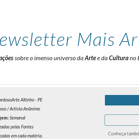
ip to main content
Skip to navigat
ewsletter
Mais Ar
ações
sobre o imenso universo da
Arte
e da
Cultura
no 
ardosoArte Altinho - PE
oso / Artista Anônimo
gem:
Semanal
zadas pelas Fontes
Conheça também
cadas em cada matéria.